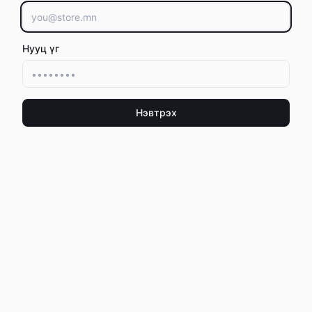
Нууц үг
Нэвтрэх